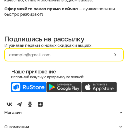
Оформляйте заказ прямо сейчас
— лучшие позиции
быстро разбирают!
Подпишись на рассылку
И узнавай первым о новых скидках и акциях.
Имя
Фамилия
Наше приложение
Используй бонусную программу по полной!
E-mail
Пол
Мужской
Женский
Магазин
Согласие на получение чеков по электронной почте
Женское
О компании
Мужское