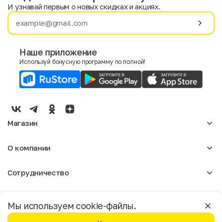
И узнавай первым о новых скидках и акциях.
Имя
Фамилия
Наше приложение
Используй бонусную программу по полной!
E-mail
Пол
Мужской
Женский
Магазин
Согласие на получение чеков по электронной почте
Женское
О компании
Мужское
Аксессуары
О нас
Детское
Сотрудничество
Отзывы
Блог
Оптовикам
Вакансии
Помощь
Москва
Арендодателям
Магазины
Мы используем cookie-файлы.
Реклама
Доставка и оплата
Бонусная программа