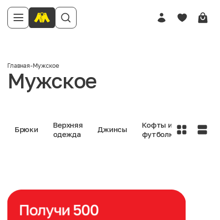
Главная
-
Мужское
Мужское
Верхняя
Кофты и
Нижне
Брюки
Джинсы
одежда
футболки
белье