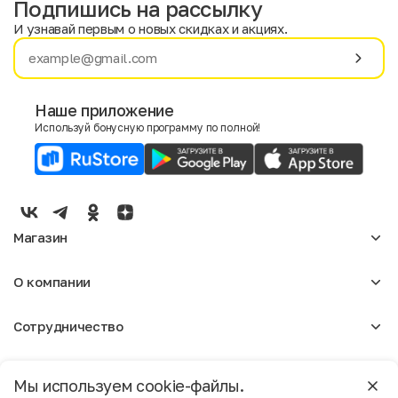
Подпишись на рассылку
И узнавай первым о новых скидках и акциях.
Имя
Фамилия
Наше приложение
Используй бонусную программу по полной!
E-mail
Пол
Мужской
Женский
Магазин
Согласие на получение чеков по электронной почте
Женское
О компании
Мужское
Аксессуары
О нас
Детское
Сотрудничество
Отзывы
Блог
Оптовикам
Вакансии
Помощь
Москва
Арендодателям
Магазины
Мы используем cookie-файлы.
Реклама