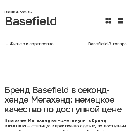
Главная
-
Бренды
Basefield
Фильтр и сортировка
Basefield
3
товара
Бренд Basefield в секонд-
хенде Мегахенд: немецкое
качество по доступной цене
В магазине
Мегахенд
вы можете
купить бренд
Basefield
— стильную и практичную одежду по доступным