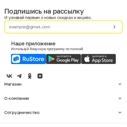
Подпишись на рассылку
И узнавай первым о новых скидках и акциях.
Имя
Фамилия
Наше приложение
Используй бонусную программу по полной!
E-mail
Пол
Мужской
Женский
Магазин
Согласие на получение чеков по электронной почте
Женское
О компании
Мужское
Аксессуары
О нас
Детское
Сотрудничество
Отзывы
Блог
Оптовикам
Вакансии
Помощь