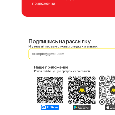
Подпишись на рассылку
Имя
Фамилия
И узнавай первым о новых скидках и акциях.
E-mail
Наше приложение
Используй бонусную программу по полной!
Пол
Мужской
Женский
Согласие на получение чеков по электронной почте