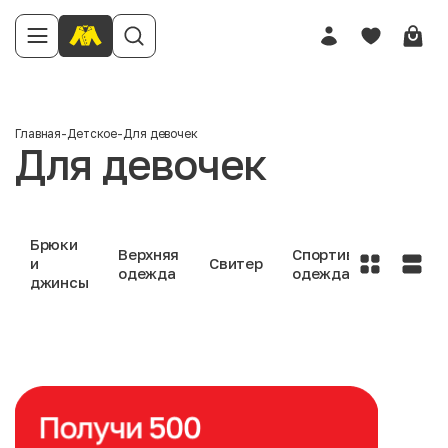
Главная
-
Детское
-
Для девочек
Для девочек
Брюки
Юбк
Верхняя
Спортивная
и
Свитер
и
одежда
одежда
джинсы
плат