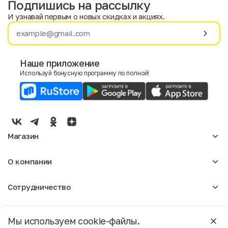
Подпишись на рассылку
И узнавай первым о новых скидках и акциях.
Имя
Фамилия
Наше приложение
Используй бонусную программу по полной!
E-mail
Пол
Мужской
Женский
Магазин
Согласие на получение чеков по электронной почте
Женское
О компании
Мужское
Аксессуары
О нас
Детское
Сотрудничество
Отзывы
Блог
Оптовикам
Вакансии
Помощь
Москва
Арендодателям
Магазины
Мы используем cookie-файлы.
Реклама