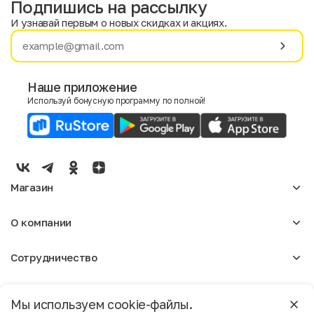
Подпишись на рассылку
И узнавай первым о новых скидках и акциях.
Имя
Фамилия
Наше приложение
Используй бонусную программу по полной!
E-mail
Пол
Мужской
Женский
Магазин
Согласие на получение чеков по электронной почте
Женское
О компании
Мужское
Аксессуары
О нас
Детское
Сотрудничество
Отзывы
Блог
Оптовикам
Вакансии
Помощь
Москва
Арендодателям
Магазины
Мы используем cookie-файлы.
Реклама