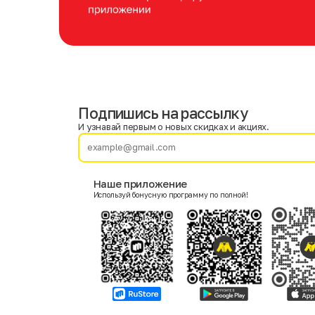
Подпишись на рассылку
Имя
Фамилия
И узнавай первым о новых скидках и акциях.
E-mail
Наше приложение
Используй бонусную программу по полной!
Пол
Мужской
Женский
Согласие на получение чеков по электронной почте