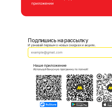
Подпишись на рассылку
Имя
Фамилия
И узнавай первым о новых скидках и акциях.
E-mail
Наше приложение
Используй бонусную программу по полной!
Пол
Мужской
Женский
Согласие на получение чеков по электронной почте