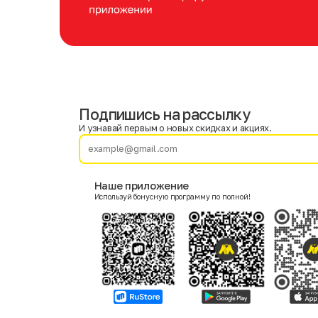
Подпишись на рассылку
Имя
Фамилия
И узнавай первым о новых скидках и акциях.
E-mail
Наше приложение
Используй бонусную программу по полной!
Пол
Мужской
Женский
Согласие на получение чеков по электронной почте